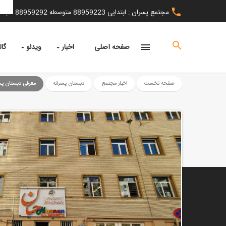
مجتمع پسران : ابتدایی 88959223 متوسطه 88959292 مجتمع دختران : 66578134
صفحه اصلی
اخبار
ویدئو
گال
صفحه نخست
اخبار مجتمع
دبستان پسرانه
معرفی دبستان پسر