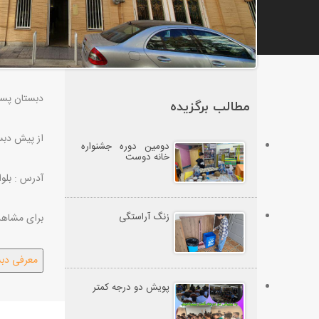
دبستان پسرا
مطالب برگزیده
از پیش دبس
دومین دوره جشنواره
خانه دوست
آدرس : بلو
زنگ آراستگی
برای مشاهده
پویش دو درجه کمتر